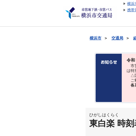
横浜
携帯
横浜市
＞
交通局
＞
令和
市営
は特
△国
ご利
各
ひがしはくらく
東白楽 時刻