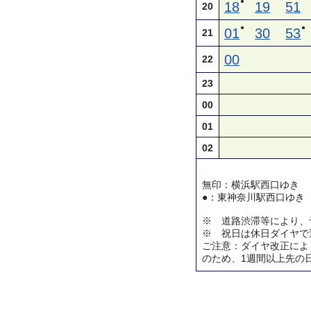
●
18
19
51
20
●
●
01
30
53
21
00
22
23
00
01
02
無印：横浜駅西口ゆき
●：東神奈川駅西口ゆき
※ 道路渋滞等により、
※ 祝日は休日ダイヤで
ご注意：ダイヤ改正によ
のため、1週間以上先の