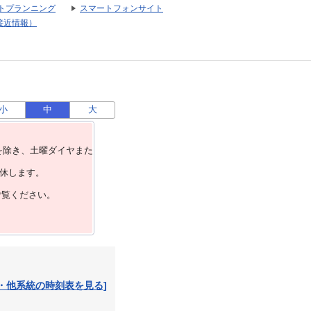
トプランニング
スマートフォンサイト
接近情報）
小
中
大
を除き、⼟曜ダイヤまた
運休します。
ご覧ください。
・他系統の時刻表を見る]