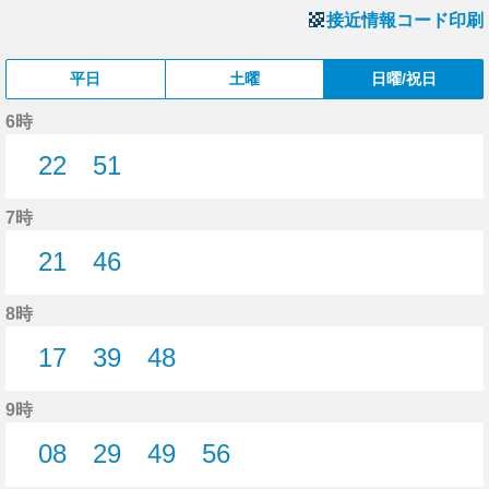
接近情報コード印刷
平日
土曜
日曜/祝日
6時
22
51
22分はつ
51分はつ
7時
21
46
21分はつ
46分はつ
8時
17
39
48
17分はつ
39分はつ
48分はつ
9時
08
29
49
56
8分はつ
29分はつ
49分はつ
56分はつ