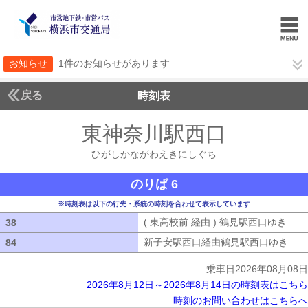
お知らせ
1件のお知らせがあります
戻る
時刻表
東神奈川駅西口
ひがし
ひがしかながわえきにしぐち
のりば 6
※時刻表は以下の行先・系統の時刻を合わせて表示しています
( 東高校前 経由 ) 鶴見駅西口ゆき
( 
38
38
新子安駅西口経由鶴見駅西口ゆき
新子
84
84
乗車日2026年08月08日
2026年8月12日～2026年8月14日の時刻表はこちら
時刻のお問い合わせはこちらへ