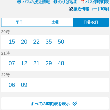
バスの接近情報
のりば地図
バス停時刻表
接近情報コード印刷
平日
土曜
日曜/祝日
20時
15
20
22
35
50
15分はつ
20分はつ
22分はつ
35分はつ
50分はつ
21時
07
12
21
29
48
7分はつ
12分はつ
21分はつ
29分はつ
48分はつ
22時
06
09
6分はつ
9分はつ
すべての時刻表を表示