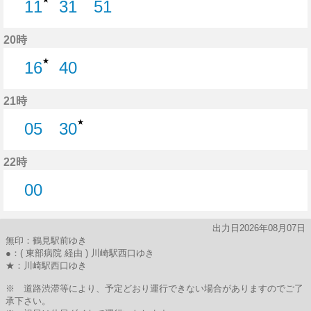
11
31
51
11分はつ
31分はつ
51分はつ
20時
★
16
40
16分はつ
40分はつ
21時
★
05
30
5分はつ
30分はつ
22時
00
0分はつ
出力日2026年08月07日
無印：鶴見駅前ゆき
●：( 東部病院 経由 ) 川崎駅西口ゆき
★：川崎駅西口ゆき
※ 道路渋滞等により、予定どおり運行できない場合がありますのでご了
承下さい。