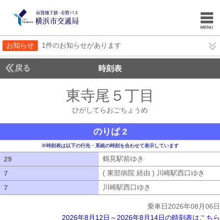
お知らせ
1件のお知らせがあります
戻る
時刻表
東寺尾５丁目
ひがして
ひがしてらおごちょうめ
のりば 2
※時刻表は以下の行先・系統の時刻を合わせて表示しています
鶴見駅前ゆき
鶴見駅前ゆき
29
29
( 東部病院 経由 ) 川崎駅西口ゆき
( 
7
7
川崎駅西口ゆき
川崎駅西口ゆき
7
7
乗車日2026年08月06日
2026年8月12日～2026年8月14日の時刻表はこちら