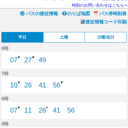
時刻のお問い合わせはこちらへ
バスの接近情報
のりば地図
バス停時刻表
接近情報コード印刷
平日
土曜
日曜/祝日
6時
★
★
07
27
49
7分はつ
27分はつ
49分はつ
7時
★
★
10
26
41
56
10分はつ
26分はつ
41分はつ
56分はつ
8時
★
●
07
11
26
41
56
7分はつ
11分はつ
26分はつ
41分はつ
56分はつ
9時