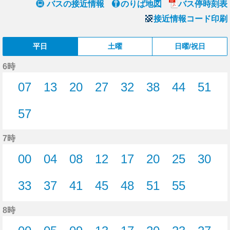
バスの接近情報
のりば地図
バス停時刻表
接近情報コード印刷
平日
土曜
日曜/祝日
6時
07
13
20
27
32
38
44
51
7分はつ
13分はつ
20分はつ
27分はつ
32分はつ
38分はつ
44分はつ
51分
57
57分はつ
7時
00
04
08
12
17
20
25
30
0分はつ
4分はつ
8分はつ
12分はつ
17分はつ
20分はつ
25分はつ
30分
33
37
41
45
48
51
55
33分はつ
37分はつ
41分はつ
45分はつ
48分はつ
51分はつ
55分はつ
8時