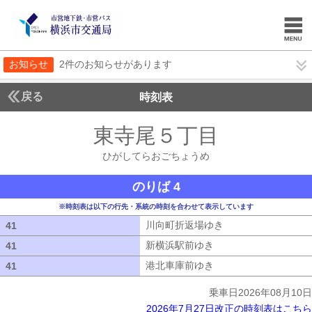
お知らせ
2件のお知らせがあります
戻る
時刻表
東寺尾５丁目
ひがして
ひがしてらおごちょうめ
のりば 4
※時刻表は以下の行先・系統の時刻を合わせて表示しています
川向町折返場ゆき
川向町折返場ゆき
41
41
新横浜駅前ゆき
新横浜駅前ゆき
41
41
港北車庫前ゆき
港北車庫前ゆき
41
41
乗車日2026年08月10日
2026年7月27日改正の時刻表はこちら