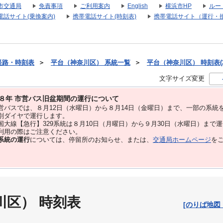
市交通局
免責事項
ご利用案内
English
横浜市HP
ルー
電話サイト(乗換案内)
携帯電話サイト(時刻表)
携帯電話サイト（運行・
経路・時刻表
＞
平台（神奈川区） 系統一覧
＞
平台（神奈川区） 時刻表(2
文字サイズ変更
８年 市営バス旧盆期間の運行について
バスでは、８⽉12⽇（水曜日）から８⽉14⽇（金曜日）まで、⼀部の系統
別ダイヤで運⾏します。
大線【急行】329系統は８月10日（月曜日）から９月30日（水曜日）まで
用の際はご注意ください。
系統の運行
については、停留所のお知らせ、または、
交通局ホームページ
を
川区） 時刻表
[のりば地図