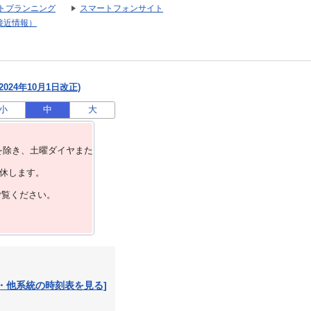
トプランニング
スマートフォンサイト
接近情報）
024年10月1日改正)
小
中
大
を除き、⼟曜ダイヤまた
運休します。
ご覧ください。
・他系統の時刻表を見る]