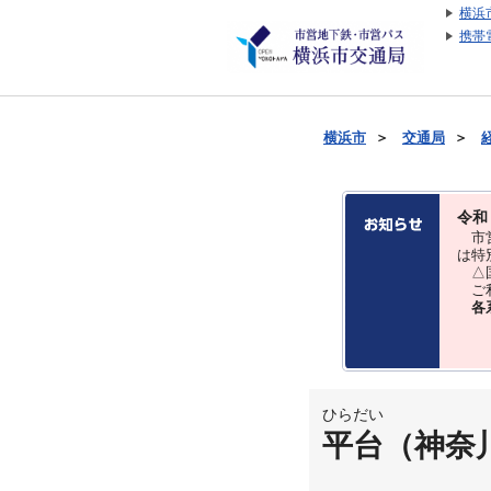
横浜
携帯
横浜市
＞
交通局
＞
令和
市営
は特
△国
ご利
各
ひらだい
平台（神奈