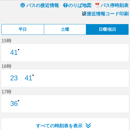
バスの接近情報
のりば地図
バス停時刻表
接近情報コード印刷
平日
土曜
日曜/祝日
15時
●
41
41分はつ
16時
●
23
41
23分はつ
41分はつ
17時
●
36
36分はつ
すべての時刻表を表示