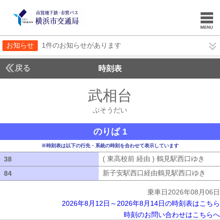
お知らせ
1件のお知らせがあります
戻る
時刻表
武相台
ぶそうだい
ぶそうだい
のりば 1
※時刻表は以下の行先・系統の時刻を合わせて表示しています
( 東高校前 経由 ) 鶴見駅西口ゆき
( 
38
38
新子安駅西口経由鶴見駅西口ゆき
新子
84
84
乗車日2026年08月06日
2026年8月12日～2026年8月14日の時刻表はこちら
時刻のお問い合わせはこちらへ