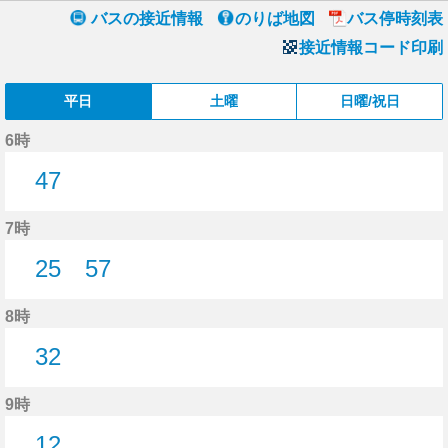
バスの接近情報
のりば地図
バス停時刻表
接近情報コード印刷
平日
土曜
日曜/祝日
6時
47
47分はつ
7時
25
57
25分はつ
57分はつ
8時
32
32分はつ
9時
12