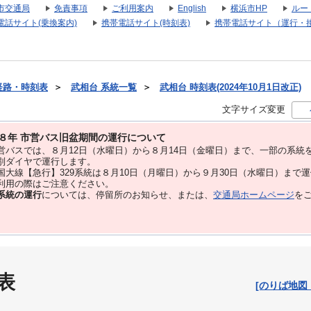
市交通局
免責事項
ご利用案内
English
横浜市HP
ルー
電話サイト(乗換案内)
携帯電話サイト(時刻表)
携帯電話サイト（運行・
経路・時刻表
＞
武相台 系統一覧
＞
武相台 時刻表(2024年10月1日改正)
文字サイズ変更
８年 市営バス旧盆期間の運行について
バスでは、８⽉12⽇（水曜日）から８⽉14⽇（金曜日）まで、⼀部の系統
別ダイヤで運⾏します。
大線【急行】329系統は８月10日（月曜日）から９月30日（水曜日）まで
用の際はご注意ください。
系統の運行
については、停留所のお知らせ、または、
交通局ホームページ
を
表
[のりば地図