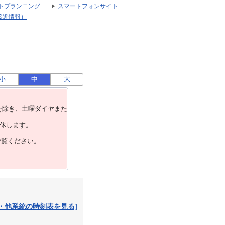
トプランニング
スマートフォンサイト
接近情報）
小
中
大
を除き、⼟曜ダイヤまた
運休します。
ご覧ください。
・他系統の時刻表を見る]