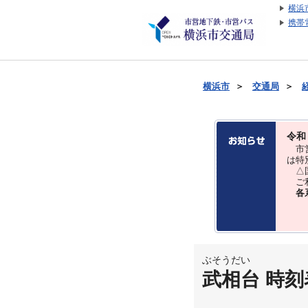
横浜
携帯
横浜市
＞
交通局
＞
令和
市営
は特
△国
ご利
各
ぶそうだい
武相台 時刻