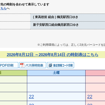
行先の時刻を合わせて表示しています
こちら
へ
( 東高校前 経由 ) 鶴見駅西口ゆき
新子安駅西口経由鶴見駅西口ゆき
※ご利用環境によっては、正しく2次元バーコードを
2026年8月12日 ～2026年8月14日 の時刻表はこちら
日
土曜
22
22