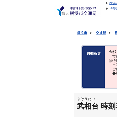
横浜
携帯
横浜市
＞
交通局
＞
令和
市営
は特
△国
ご利
各
ぶそうだい
武相台 時刻