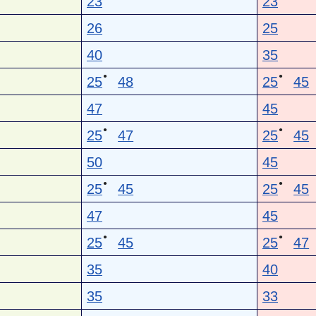
23
23
26
25
40
35
●
●
25
48
25
45
47
45
●
●
25
47
25
45
50
45
●
●
25
45
25
45
47
45
●
●
25
45
25
47
35
40
35
33