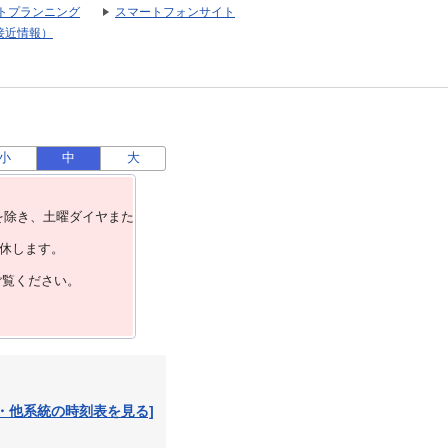
トプランニング
スマートフォンサイト
接近情報）
小
中
大
を除き、⼟曜ダイヤまた
運休します。
ご覧ください。
・他系統の時刻表を見る]