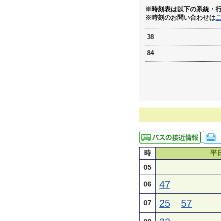
※時刻表は以下の系統・
※時刻のお問い合わせは
38
84
時
平
05
47
06
25
57
07