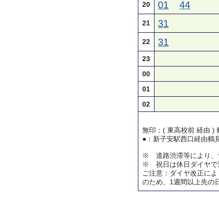
01
44
20
31
21
31
22
23
00
01
02
無印：( 東高校前 経由 
●：新子安駅西口経由鶴
※ 道路渋滞等により、
※ 祝日は休日ダイヤで
ご注意：ダイヤ改正によ
のため、1週間以上先の