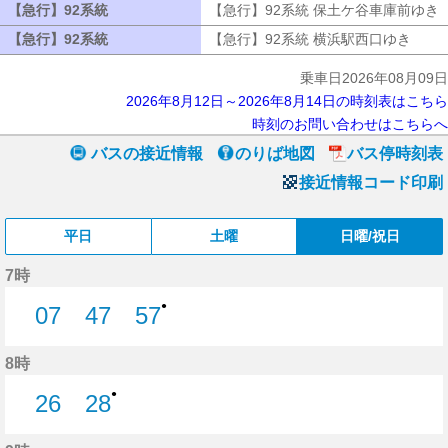
【急行】92系統
【急行】92系統
【急行】92系統 保土ケ谷車庫前ゆき
【急行】92系統
【急行】92系統
【急行】92系統 横浜駅西口ゆき
【急
乗車日2026年08月09日
2026年8月12日～2026年8月14日の時刻表はこちら
時刻のお問い合わせはこちらへ
バスの接近情報
のりば地図
バス停時刻表
接近情報コード印刷
平日
土曜
日曜/祝日
7時
●
07
47
57
7分はつ
47分はつ
57分はつ
8時
●
26
28
26分はつ
28分はつ