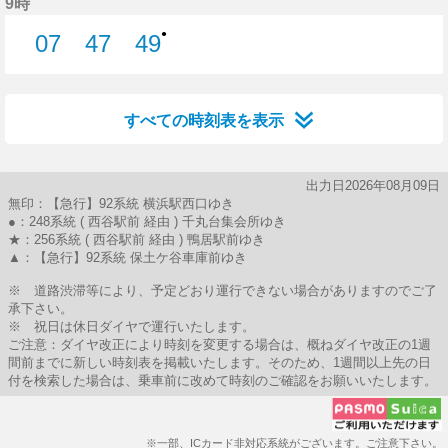
9時
●
07
47
49
7分はつ
47分はつ
49分はつ
すべての時刻表を表示
出力日2026年08月09日
無印：【急行】92系統 横浜駅西口ゆき
●：248系統 ( 西谷駅前 経由 ) 千丸台集会所ゆき
★：256系統 ( 西谷駅前 経由 ) 鴨居駅前ゆき
▲：【急行】92系統 保土ケ谷車庫前ゆき
※ 道路渋滞等により、予定どおり運行できない場合がありますのでご了
承下さい。
※ 祝日は休日ダイヤで運行いたします。
ご注意：ダイヤ改正により時刻を変更する場合は、概ねダイヤ改正の1週
間前までに新しい時刻表を掲載いたします。そのため、1週間以上先の日
付を検索した場合は、乗車前に改めて時刻のご確認をお願いいたします。
※一部、ICカード非対応系統がございます。ご注意下さい。