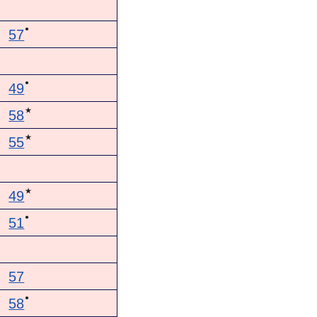
●
57
●
49
★
58
▲
★
55
★
49
●
★
51
★
57
●
58