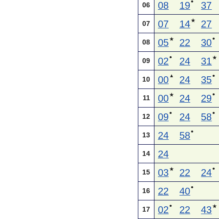
●
08
19
37
06
★
07
14
27
07
●
★
05
22
30
08
●
★
02
24
31
09
▲
●
00
24
35
10
●
★
00
24
29
11
●
●
09
24
58
12
●
24
58
13
24
14
●
★
03
22
24
15
●
22
40
16
●
★
02
22
43
17