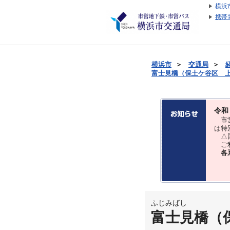
横浜
携帯
横浜市
＞
交通局
＞
富士見橋（保土ケ谷区 上菅
令和
市営
は特
△国
ご利
各
ふじみばし
富士見橋（