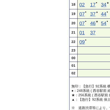
●
★
02
17
34
18
●
▲
●
07
37
44
19
●
●
★
07
46
54
20
01
37
21
●
09
22
23
00
01
02
無印：【急行】92系統 
●：248系統 ( 西谷駅前
★：256系統 ( 西谷駅前
▲：【急行】92系統 保
※ 道路渋滞等により、