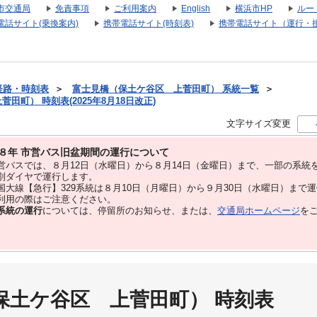
市交通局
免責事項
ご利用案内
English
横浜市HP
ルー
電話サイト(乗換案内)
携帯電話サイト(時刻表)
携帯電話サイト（運行・
経路・時刻表
＞
富士見橋（保土ケ谷区 上菅田町） 系統一覧
＞
田町） 時刻表(2025年8月18日改正)
文字サイズ変更
８年 市営バス旧盆期間の運行について
バスでは、８⽉12⽇（水曜日）から８⽉14⽇（金曜日）まで、⼀部の系統
別ダイヤで運⾏します。
大線【急行】329系統は８月10日（月曜日）から９月30日（水曜日）まで
用の際はご注意ください。
系統の運行
については、停留所のお知らせ、または、
交通局ホームページ
を
保土ケ谷区 上菅田町） 時刻表