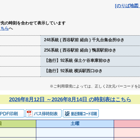
[のりば地図
行先の時刻を合わせて表示しています
こちら
へ
248系統 ( 西谷駅前 経由 ) 千丸台集会所ゆき
256系統 ( 西谷駅前 経由 ) 鴨居駅前ゆき
【急行】92系統 保土ケ谷車庫前ゆき
【急行】92系統 横浜駅西口ゆき
※ご利用環境によっては、正しく2次元バーコードを
2026年8月12日 ～2026年8月14日 の時刻表はこちら
日
土曜