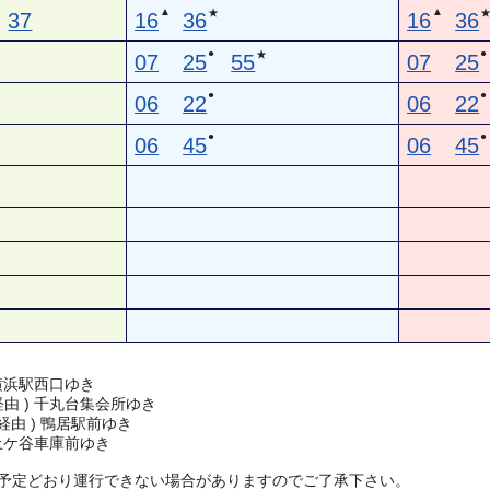
▲
▲
★
37
16
36
16
36
●
●
★
07
25
55
07
25
●
●
06
22
06
22
●
●
06
45
06
45
横浜駅西口ゆき
 経由 ) 千丸台集会所ゆき
 経由 ) 鴨居駅前ゆき
土ケ谷車庫前ゆき
予定どおり運行できない場合がありますのでご了承下さい。