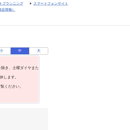
トプランニング
スマートフォンサイト
接近情報）
小
中
大
を除き、⼟曜ダイヤまた
運休します。
ご覧ください。