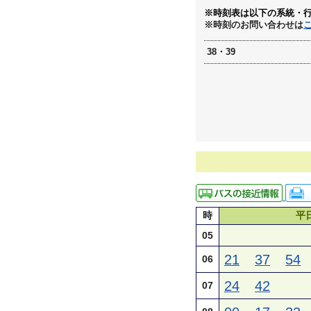
※時刻表は以下の系統・
※時刻のお問い合わせは
38・39
時
平
05
21
37
54
06
24
42
07