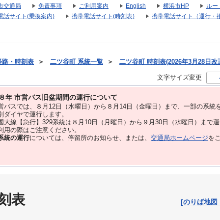
市交通局
免責事項
ご利用案内
English
横浜市HP
ルー
電話サイト(乗換案内)
携帯電話サイト(時刻表)
携帯電話サイト（運行・
経路・時刻表
＞
二ツ谷町 系統一覧
＞
二ツ谷町 時刻表(2026年3月28日改
文字サイズ変更
８年 市営バス旧盆期間の運行について
バスでは、８⽉12⽇（水曜日）から８⽉14⽇（金曜日）まで、⼀部の系統
別ダイヤで運⾏します。
大線【急行】329系統は８月10日（月曜日）から９月30日（水曜日）まで
用の際はご注意ください。
系統の運行
については、停留所のお知らせ、または、
交通局ホームページ
を
刻表
[のりば地図