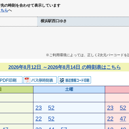
行先の時刻を合わせて表示しています
こちら
へ
横浜駅西口ゆき
※ご利用環境によっては、正しく2次元バーコードを
2026年8月12日 ～2026年8月14日 の時刻表はこちら
日
土曜
23
52
23
52
22
52
22
47