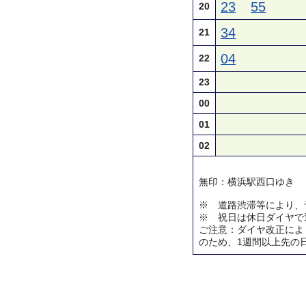
23
55
20
34
21
04
22
23
00
01
02
無印：横浜駅西口ゆき
※ 道路渋滞等により、
※ 祝日は休日ダイヤで
ご注意：ダイヤ改正によ
のため、1週間以上先の