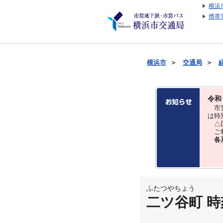
横浜
携帯
横浜市
＞
交通局
＞
令和
市営
は特
△国
ご利
各
ふたつやちょう
二ツ谷町 時