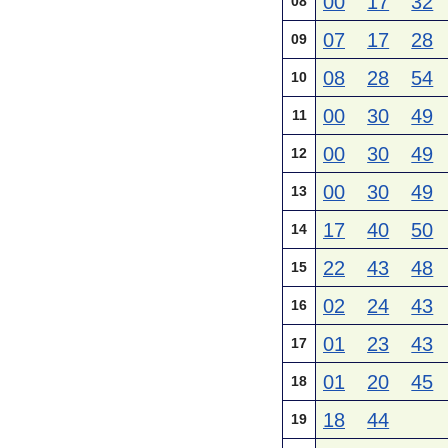
00
17
32
08
07
17
28
09
08
28
54
10
00
30
49
11
00
30
49
12
00
30
49
13
17
40
50
14
22
43
48
15
02
24
43
16
01
23
43
17
01
20
45
18
18
44
19