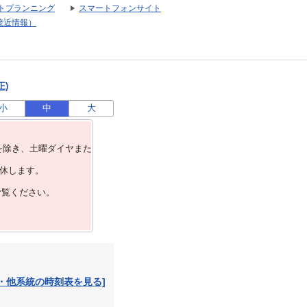
トプランニング
スマートフォンサイト
接近情報）
正)
小
中
大
を除き、⼟曜ダイヤまた
運休します。
ご覧ください。
・他系統の時刻表を見る]