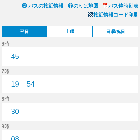
バスの接近情報
のりば地図
バス停時刻表
接近情報コード印刷
平日
土曜
日曜/祝日
6時
45
45分はつ
7時
19
54
19分はつ
54分はつ
8時
30
30分はつ
9時
08