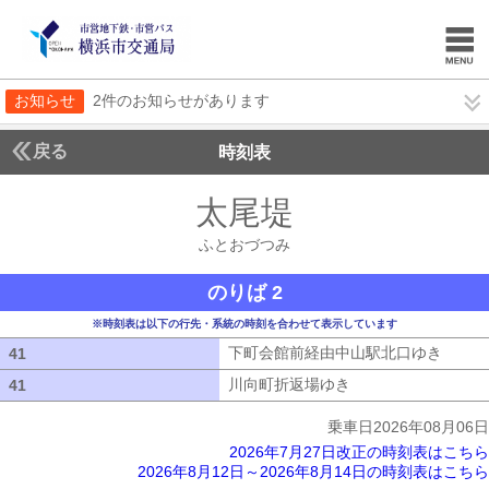
お知らせ
2件のお知らせがあります
戻る
時刻表
太尾堤
ふとおづつ
ふとおづつみ
のりば 2
※時刻表は以下の行先・系統の時刻を合わせて表示しています
下町会館前経由中山駅北口ゆき
下町会
41
41
川向町折返場ゆき
川向町折返場ゆき
41
41
乗車日2026年08月06日
2026年7月27日改正の時刻表はこちら
2026年8月12日～2026年8月14日の時刻表はこちら