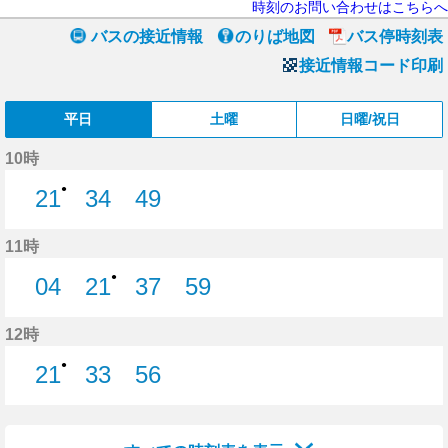
時刻のお問い合わせはこちらへ
バスの接近情報
のりば地図
バス停時刻表
接近情報コード印刷
平日
土曜
日曜/祝日
10時
●
21
34
49
21分はつ
34分はつ
49分はつ
11時
●
04
21
37
59
4分はつ
21分はつ
37分はつ
59分はつ
12時
●
21
33
56
21分はつ
33分はつ
56分はつ