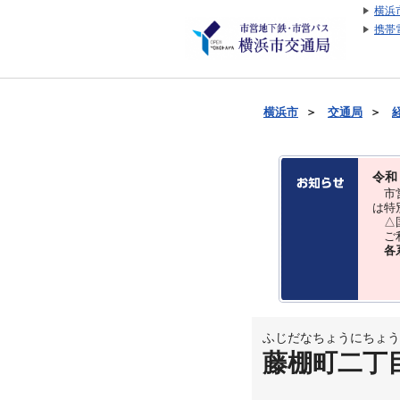
横浜
携帯
横浜市
＞
交通局
＞
令和
市営
は特
△国
ご利
各
ふじだなちょうにちょう
藤棚町二丁