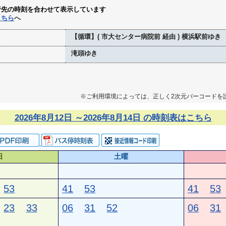
行先の時刻を合わせて表示しています
こちら
へ
【循環】( 市大センター病院前 経由 ) 横浜駅前ゆき
滝頭ゆき
※ご利用環境によっては、正しく2次元バーコードを
2026年8月12日 ～2026年8月14日 の時刻表はこちら
日
土曜
53
41
53
41
53
23
33
06
31
52
06
31