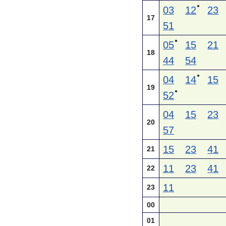
●
03
12
23
17
51
●
05
15
21
18
44
54
●
04
14
15
19
●
52
04
15
23
20
57
15
23
41
21
11
23
41
22
11
23
00
01