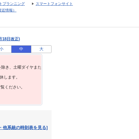
トプランニング
スマートフォンサイト
接近情報）
月18日改正)
小
中
大
を除き、⼟曜ダイヤまた
運休します。
ご覧ください。
・他系統の時刻表を見る]