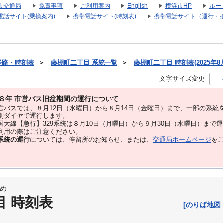
市交通局
免責事項
ご利用案内
English
横浜市HP
ルー
電話サイト(乗換案内)
携帯電話サイト(時刻表)
携帯電話サイト（運行・
経路・時刻表
＞
藤棚町二丁目 系統一覧
＞
藤棚町二丁目 時刻表(2025年8
文字サイズ変更
８年 市営バス旧盆期間の運行について
バスでは、８⽉12⽇（水曜日）から８⽉14⽇（金曜日）まで、⼀部の系統
別ダイヤで運⾏します。
大線【急行】329系統は８月10日（月曜日）から９月30日（水曜日）まで
用の際はご注意ください。
系統の運行
については、停留所のお知らせ、または、
交通局ホームページ
を
め
目 時刻表
[のりば地図