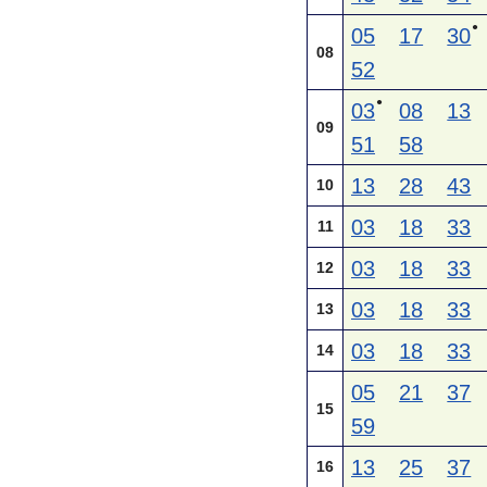
●
05
17
30
08
52
●
03
08
13
09
51
58
13
28
43
10
03
18
33
11
03
18
33
12
03
18
33
13
03
18
33
14
05
21
37
15
59
13
25
37
16