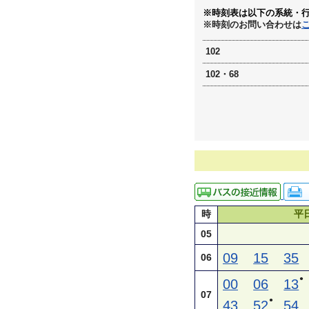
※時刻表は以下の系統・
※時刻のお問い合わせは
102
102・68
時
平
05
09
15
35
06
●
00
06
13
07
●
43
52
54