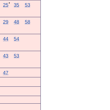
●
25
35
53
29
48
58
44
54
43
53
47