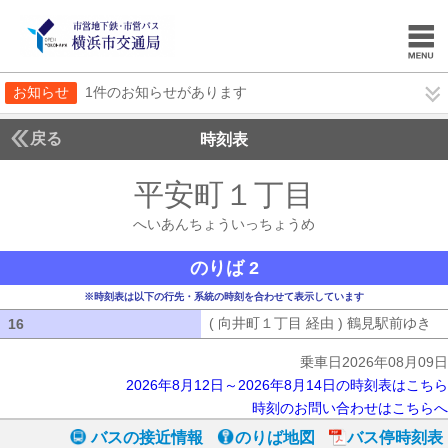
お知らせ
1件のお知らせがあります
戻る
時刻表
平安町１丁目
へいあん
へいあんちょういっちょうめ
のりば 2
※時刻表は以下の行先・系統の時刻を合わせて表示しています
( 向井町１丁目 経由 ) 鶴見駅前ゆき
(
16
16
乗車日2026年08月09日
2026年8月12日～2026年8月14日の時刻表はこちら
時刻のお問い合わせはこちらへ
バスの接近情報
のりば地図
バス停時刻表