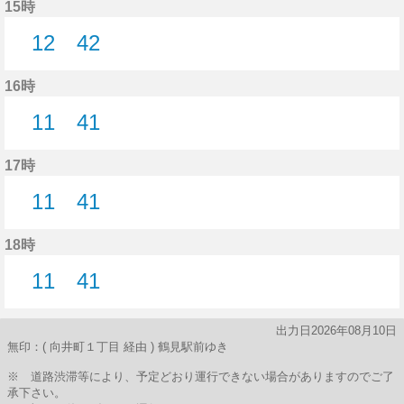
15時
12
42
12分はつ
42分はつ
16時
11
41
11分はつ
41分はつ
17時
11
41
11分はつ
41分はつ
18時
11
41
11分はつ
41分はつ
出力日2026年08月10日
無印：( 向井町１丁目 経由 ) 鶴見駅前ゆき
※ 道路渋滞等により、予定どおり運行できない場合がありますのでご了
承下さい。