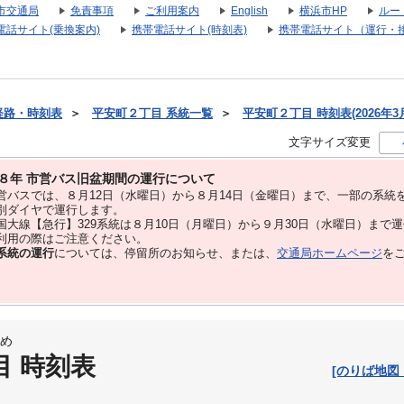
市交通局
免責事項
ご利用案内
English
横浜市HP
ルー
電話サイト(乗換案内)
携帯電話サイト(時刻表)
携帯電話サイト（運行・
経路・時刻表
＞
平安町２丁目 系統一覧
＞
平安町２丁目 時刻表(2026年3
文字サイズ変更
８年 市営バス旧盆期間の運行について
バスでは、８⽉12⽇（水曜日）から８⽉14⽇（金曜日）まで、⼀部の系統
別ダイヤで運⾏します。
大線【急行】329系統は８月10日（月曜日）から９月30日（水曜日）まで
用の際はご注意ください。
系統の運行
については、停留所のお知らせ、または、
交通局ホームページ
を
め
目 時刻表
[のりば地図