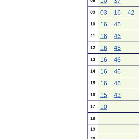
10
37
08
03
16
42
09
16
46
10
16
46
11
16
46
12
16
46
13
16
46
14
16
46
15
15
43
16
10
17
18
19
20