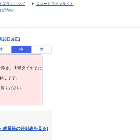
トプランニング
スマートフォンサイト
接近情報）
月28日改正)
小
中
大
を除き、⼟曜ダイヤまた
運休します。
ご覧ください。
・他系統の時刻表を見る]