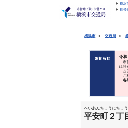
横浜
携帯
横浜市
＞
交通局
＞
令和
市営
は特
△国
ご利
各
へいあんちょうにちょう
平安町２丁