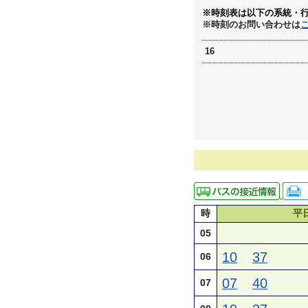
※時刻表は以下の系統・
※時刻のお問い合わせは
16
時
平
05
10
37
06
07
40
07