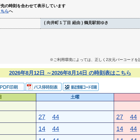
行先の時刻を合わせて表示しています
こちら
へ
( 向井町１丁目 経由 ) 鶴見駅前ゆき
※ご利用環境によっては、正しく2次元バーコードを
2026年8月12日 ～2026年8月14日 の時刻表はこちら
日
土曜
27
44
27
44
14
44
14
44