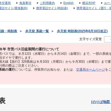
市交通局
免責事項
ご利用案内
English
横浜市HP
ルー
電話サイト(乗換案内)
携帯電話サイト(時刻表)
携帯電話サイト（運行・
経路・時刻表
＞
弁天前 系統一覧
＞
弁天前 時刻表(2025年8月18日改正)
文字サイズ変更
８年 市営バス旧盆期間の運行について
バスでは、８⽉12⽇（水曜日）から８⽉14⽇（金曜日）まで、⼀部の系統
別ダイヤで運⾏します。
大線【急行】329系統は８月10日（月曜日）から９月30日（水曜日）まで
用の際はご注意ください。
系統の運行
については、停留所のお知らせ、または、
交通局ホームページ
を
表
[のりば地図