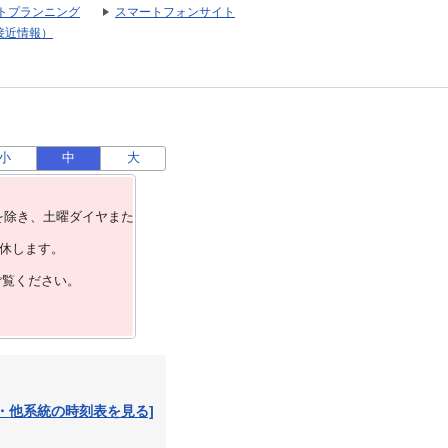
トプランニング
スマートフォンサイト
接近情報）
小
中
大
を除き、⼟曜ダイヤまた
運休します。
ご覧ください。
・他系統の時刻表を見る]