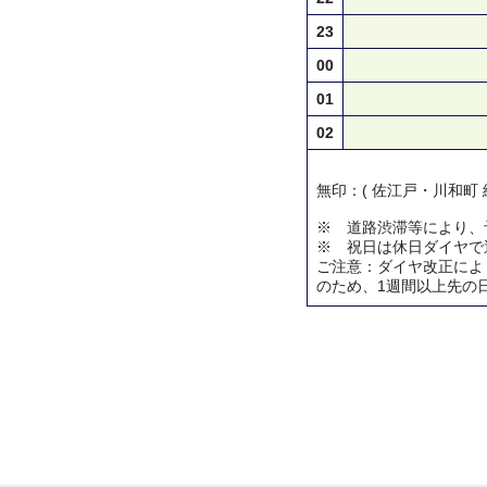
23
00
01
02
無印：( 佐江戸・川和町 
※ 道路渋滞等により、
※ 祝日は休日ダイヤで
ご注意：ダイヤ改正によ
のため、1週間以上先の