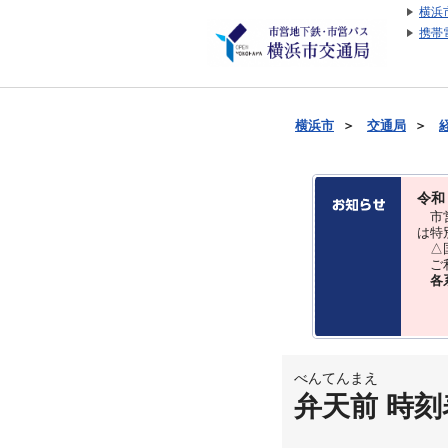
横浜
携帯
横浜市
＞
交通局
＞
令和
市営
は特
△国
ご利
各
べんてんまえ
弁天前 時刻