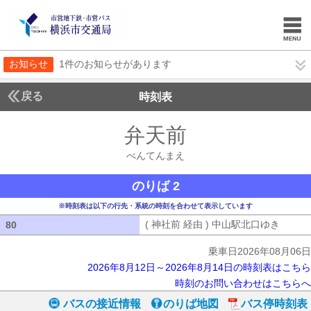
お知らせ
1件のお知らせがあります
戻る
時刻表
弁天前
べんてんま
べんてんまえ
のりば 2
※時刻表は以下の行先・系統の時刻を合わせて表示しています
( 神社前 経由 ) 中山駅北口ゆき
( 神社
80
80
乗車日2026年08月06日
2026年8月12日～2026年8月14日の時刻表はこちら
時刻のお問い合わせはこちらへ
バスの接近情報
のりば地図
バス停時刻表