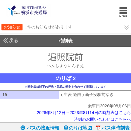
お知らせ
1件のお知らせがあります
戻る
時刻表
遍照院前
へんしょう
へんしょういんまえ
のりば 2
※時刻表は以下の行先・系統の時刻を合わせて表示しています
( 生麦 経由 ) 新子安駅前ゆき
( 生麦 
19
19
乗車日2026年08月06日
2026年8月12日～2026年8月14日の時刻表はこちら
時刻のお問い合わせはこちらへ
バスの接近情報
のりば地図
バス停時刻表