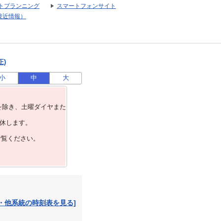
トプランニング
スマートフォンサイト
接近情報）
正)
小
中
大
を除き、⼟曜ダイヤまた
運休します。
ご覧ください。
・他系統の時刻表を見る]