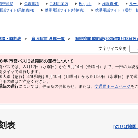
市交通局
免責事項
ご利用案内
English
横浜市HP
ルー
電話サイト(乗換案内)
携帯電話サイト(時刻表)
携帯電話サイト（運行・
経路・時刻表
＞
遍照院前 系統一覧
＞
遍照院前 時刻表(2025年8月18日改
文字サイズ変更
８年 市営バス旧盆期間の運行について
バスでは、８⽉12⽇（水曜日）から８⽉14⽇（金曜日）まで、⼀部の系統
別ダイヤで運⾏します。
大線【急行】329系統は８月10日（月曜日）から９月30日（水曜日）まで
用の際はご注意ください。
系統の運行
については、停留所のお知らせ、または、
交通局ホームページ
を
刻表
[のりば地図