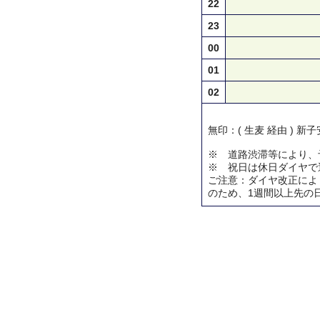
22
23
00
01
02
無印：( 生麦 経由 ) 新
※ 道路渋滞等により、
※ 祝日は休日ダイヤで
ご注意：ダイヤ改正によ
のため、1週間以上先の