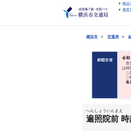
横浜
携帯
横浜市
＞
交通局
＞
令和
市営
は特
△国
ご利
各
へんしょういんまえ
遍照院前 時