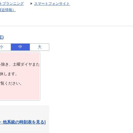
トプランニング
スマートフォンサイト
接近情報）
正)
小
中
大
を除き、⼟曜ダイヤまた
運休します。
ご覧ください。
・他系統の時刻表を見る]