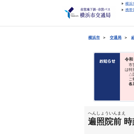
横浜
携帯
横浜市
＞
交通局
＞
令和
市営
は特
△国
ご利
各
へんしょういんまえ
遍照院前 時