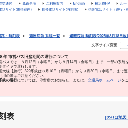
市交通局
免責事項
ご利用案内
English
横浜市HP
ルー
電話サイト(乗換案内)
携帯電話サイト(時刻表)
携帯電話サイト（運行・
経路・時刻表
＞
遍照院前 系統一覧
＞
遍照院前 時刻表(2025年8月18日改
文字サイズ変更
８年 市営バス旧盆期間の運行について
バスでは、８⽉12⽇（水曜日）から８⽉14⽇（金曜日）まで、⼀部の系統
別ダイヤで運⾏します。
大線【急行】329系統は８月10日（月曜日）から９月30日（水曜日）まで
用の際はご注意ください。
系統の運行
については、停留所のお知らせ、または、
交通局ホームページ
を
刻表
[のりば地図