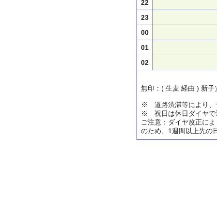
22
23
00
01
02
無印：( 生麦 経由 ) 新
※ 道路渋滞等により、
※ 祝日は休日ダイヤで
ご注意：ダイヤ改正によ
のため、1週間以上先の