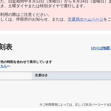
た、旧盆期間中８月12日（水曜日）から８月14日（金曜日）
除き、土曜ダイヤまたは特別ダイヤで運行します。
利用の際はご注意ください。
しくは、停留所のお知らせ、または、
交通局ホームページ
を
刻表
[のりば地図
行先の時刻を合わせて表示しています
こちら
へ
生麦ゆき
※ご利用環境によっては、正しく2次元バーコードを