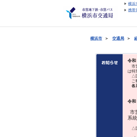
横浜
携帯
横浜市
＞
交通局
＞
令和
市営
は特
△国
ご利
各
令和
市営
系
△国