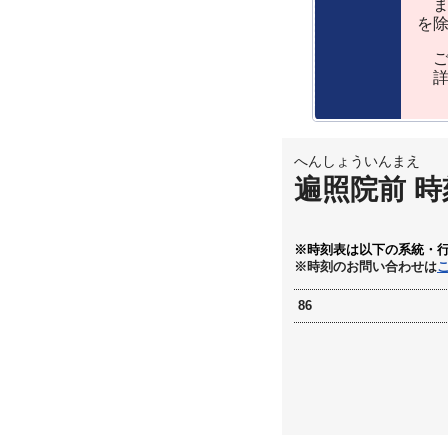
ま
を
ご
詳
へんしょういんまえ
遍照院前 時
※時刻表は以下の系統・
※時刻のお問い合わせは
86