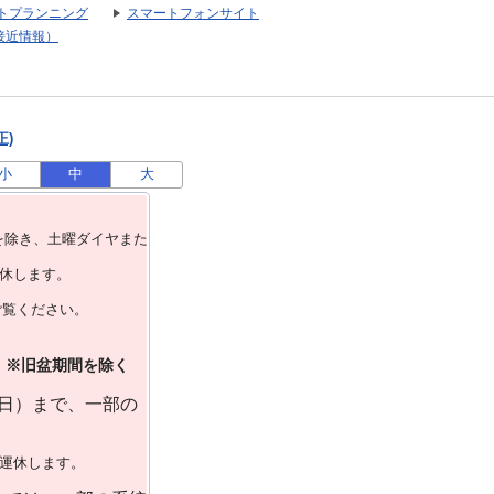
トプランニング
スマートフォンサイト
接近情報）
正)
小
中
大
を除き、⼟曜ダイヤまた
運休します。
ご覧ください。
）※旧盆期間を除く
曜日）まで、一部の
で運休します。