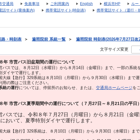
市交通局
免責事項
ご利用案内
English
横浜市HP
ルー
電話サイト(乗換案内)
携帯電話サイト(時刻表)
携帯電話サイト（運行・
経路・時刻表
＞
遍照院前 系統一覧
＞
遍照院前 時刻表(2026年7月27日改
文字サイズ変更
８年 市営バス旧盆期間の運行について
バスでは、８⽉12⽇（水曜日）から８⽉14⽇（金曜日）まで、⼀部の系統
別ダイヤで運⾏します。
大線【急行】329系統は８月10日（月曜日）から９月30日（水曜日）まで
用の際はご注意ください。
系統の運行
については、停留所のお知らせ、または、
交通局ホームページ
を
８年 市営バス夏季期間中の運行について（７月27日～８月21日の平日
バスでは、令和８年７月27日（月曜日）から８月21日（金
統において、夏季特別ダイヤで運行します。
大線【急行】329系統は、８月10日（月曜日）から９月30日（水曜日）ま