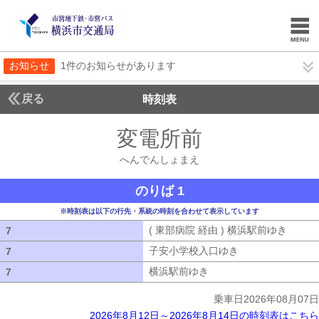
お知らせ
1件のお知らせがあります
戻る
時刻表
変電所前
へんでんし
へんでんしょまえ
のりば 1
※時刻表は以下の行先・系統の時刻を合わせて表示しています
( 東部病院 経由 ) 横浜駅前ゆき
( 東部
7
7
子安小学校入口ゆき
子安小学校入口ゆ
7
7
横浜駅前ゆき
横浜駅前ゆき
7
7
乗車日2026年08月07日
2026年8月12日～2026年8月14日の時刻表はこちら