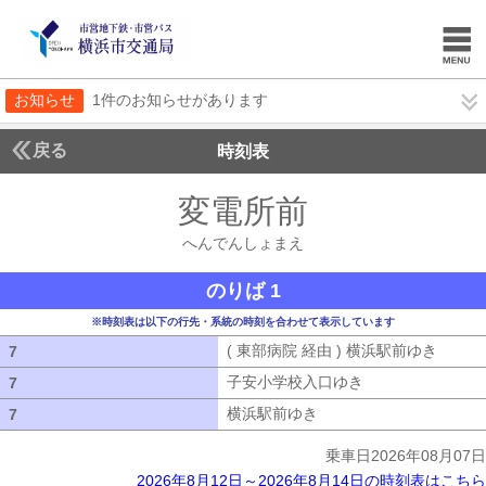
お知らせ
1件のお知らせがあります
戻る
時刻表
変電所前
へんでんし
へんでんしょまえ
のりば 1
※時刻表は以下の行先・系統の時刻を合わせて表示しています
( 東部病院 経由 ) 横浜駅前ゆき
( 東部
7
7
子安小学校入口ゆき
子安小学校入口ゆ
7
7
横浜駅前ゆき
横浜駅前ゆき
7
7
乗車日2026年08月07日
2026年8月12日～2026年8月14日の時刻表はこちら