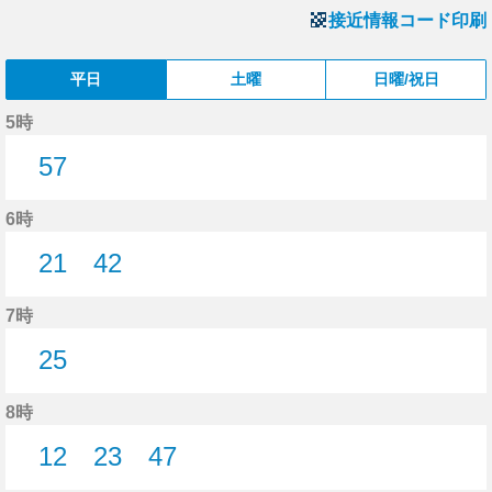
接近情報コード印刷
平日
土曜
日曜/祝日
5時
57
57分はつ
6時
21
42
21分はつ
42分はつ
7時
25
25分はつ
8時
12
23
47
12分はつ
23分はつ
47分はつ