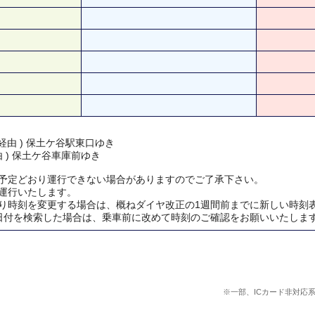
経由 ) 保土ケ谷駅東口ゆき
由 ) 保土ケ谷車庫前ゆき
予定どおり運行できない場合がありますのでご了承下さい。
運行いたします。
り時刻を変更する場合は、概ねダイヤ改正の1週間前までに新しい時刻
日付を検索した場合は、乗車前に改めて時刻のご確認をお願いいたしま
※一部、ICカード非対応