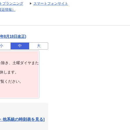
トプランニング
スマートフォンサイト
接近情報）
年8月18日改正)
小
中
大
を除き、⼟曜ダイヤまた
運休します。
ご覧ください。
・他系統の時刻表を見る]