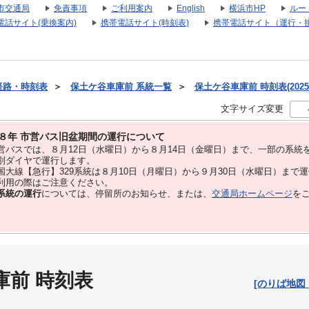
市交通局
免責事項
ご利用案内
English
横浜市HP
ルー
電話サイト(乗換案内)
携帯電話サイト(時刻表)
携帯電話サイト（運行・
経路・時刻表
＞
保土ケ谷車庫前 系統一覧
＞
保土ケ谷車庫前 時刻表(2025
文字サイズ変更
８年 市営バス旧盆期間の運行について
バスでは、８⽉12⽇（水曜日）から８⽉14⽇（金曜日）まで、⼀部の系統
別ダイヤで運⾏します。
大線【急行】329系統は８月10日（月曜日）から９月30日（水曜日）まで
用の際はご注意ください。
系統の運行
については、停留所のお知らせ、または、
交通局ホームページ
を
庫前 時刻表
[のりば地図