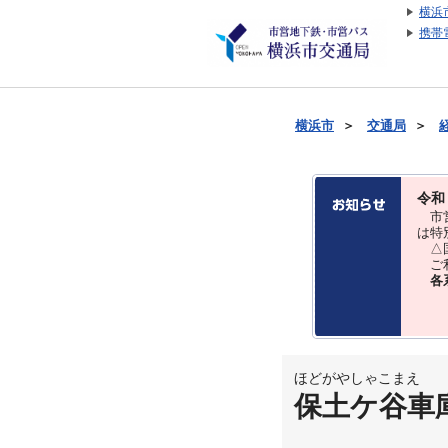
横浜
携帯
横浜市
＞
交通局
＞
令和
市営
は特
△国
ご利
各
ほどがやしゃこまえ
保土ケ谷車