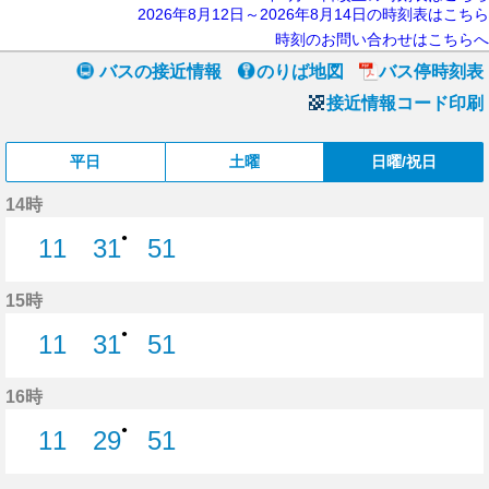
2026年8月12日～2026年8月14日の時刻表はこちら
時刻のお問い合わせはこちらへ
バスの接近情報
のりば地図
バス停時刻表
接近情報コード印刷
平日
土曜
日曜/祝日
14時
●
11
31
51
11分はつ
31分はつ
51分はつ
15時
●
11
31
51
11分はつ
31分はつ
51分はつ
16時
●
11
29
51
11分はつ
29分はつ
51分はつ