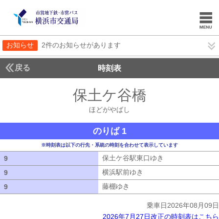
お知らせ
2件のお知らせがあります
戻る
時刻表
保土ケ谷橋
ほどがや
ほどがやばし
のりば 1
※時刻表は以下の行先・系統の時刻を合わせて表示しています
保土ケ谷駅東口ゆき
保土ケ谷駅東口ゆ
9
9
横浜駅前ゆき
横浜駅前ゆき
9
9
藤棚ゆき
藤棚ゆき
9
9
乗車日2026年08月09日
2026年7月27日改正の時刻表はこちら