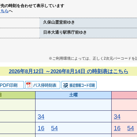
行先の時刻を合わせて表示しています
こちら
へ
久保山霊堂前ゆき
日本大通り駅県庁前ゆき
※ご利用環境によっては、正しく2次元バーコードを
2026年8月12日 ～2026年8月14日 の時刻表はこちら
日
土曜
34
34
16
54
16
54