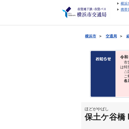
横浜
携帯
横浜市
＞
交通局
＞
令和
市営
は特
△国
ご利
各
ほどがやばし
保土ケ谷橋