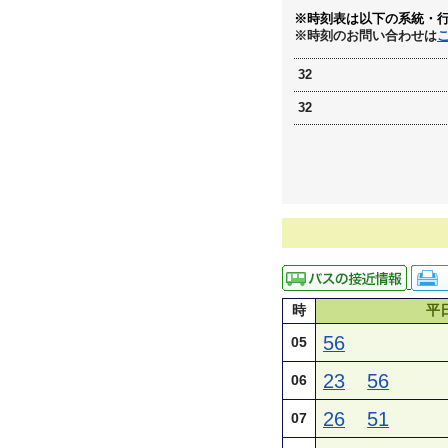
※時刻表は以下の系統・
※時刻のお問い合わせは
32
32
時
平
56
05
23
56
06
26
51
07