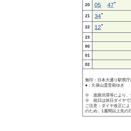
●
05
47
20
●
34
21
●
12
22
23
00
01
02
無印：日本大通り駅県庁
●：久保山霊堂前ゆき
※ 道路渋滞等により、
※ 祝日は休日ダイヤで
ご注意：ダイヤ改正によ
のため、1週間以上先の