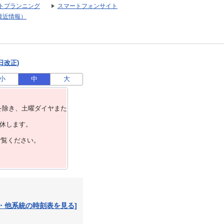
トプランニング
スマートフォンサイト
接近情報）
日改正)
小
中
大
を除き、⼟曜ダイヤまた
運休します。
ご覧ください。
・他系統の時刻表を見る]