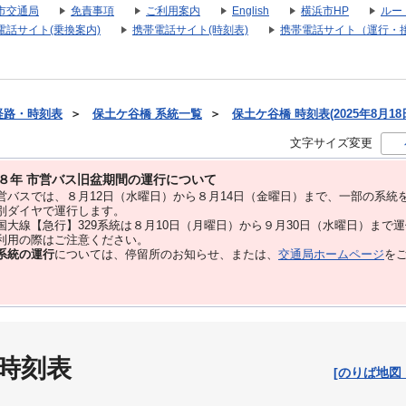
市交通局
免責事項
ご利用案内
English
横浜市HP
ルー
電話サイト(乗換案内)
携帯電話サイト(時刻表)
携帯電話サイト（運行・
経路・時刻表
＞
保土ケ谷橋 系統一覧
＞
保土ケ谷橋 時刻表(2025年8月18
文字サイズ変更
８年 市営バス旧盆期間の運行について
バスでは、８⽉12⽇（水曜日）から８⽉14⽇（金曜日）まで、⼀部の系統
別ダイヤで運⾏します。
大線【急行】329系統は８月10日（月曜日）から９月30日（水曜日）まで
用の際はご注意ください。
系統の運行
については、停留所のお知らせ、または、
交通局ホームページ
を
 時刻表
[のりば地図