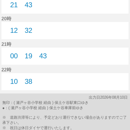
21
43
21分はつ
43分はつ
20時
12
32
12分はつ
32分はつ
21時
00
19
43
0分はつ
19分はつ
43分はつ
22時
10
38
10分はつ
38分はつ
出力日2026年08月10日
無印：( 瀬戸ヶ谷小学校 経由 ) 保土ケ谷駅東口ゆき
●：( 瀬戸ヶ谷小学校 経由 ) 保土ケ谷車庫前ゆき
※ 道路渋滞等により、予定どおり運行できない場合がありますのでご了
承下さい。
※ 祝日は休日ダイヤで運行いたします。