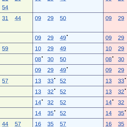
54
31
44
09
29
50
09
29
●
09
29
49
09
29
59
10
29
49
10
29
●
●
08
30
50
08
30
●
09
29
49
09
29
●
●
57
13
33
52
13
33
●
●
13
32
52
13
32
●
●
14
32
52
14
32
●
●
14
35
52
14
35
44
57
16
35
57
16
35