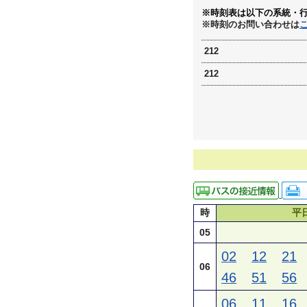
※時刻表は以下の系統・
※時刻のお問い合わせは
212
212
時
平
05
02
12
21
06
46
51
56
06
11
16