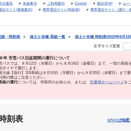
市交通局
免責事項
ご利用案内
English
横浜市HP
ルー
電話サイト(乗換案内)
携帯電話サイト(時刻表)
携帯電話サイト（運行・
経路・時刻表
＞
保土ケ谷橋 系統一覧
＞
保土ケ谷橋 時刻表(2025年8月18
文字サイズ変更
８年 市営バス旧盆期間の運行について
バスでは、８⽉12⽇（水曜日）から８⽉14⽇（金曜日）まで、⼀部の系統
別ダイヤで運⾏します。
大線【急行】329系統は８月10日（月曜日）から９月30日（水曜日）まで
用の際はご注意ください。
系統の運行
については、停留所のお知らせ、または、
交通局ホームページ
を
 時刻表
[のりば地図