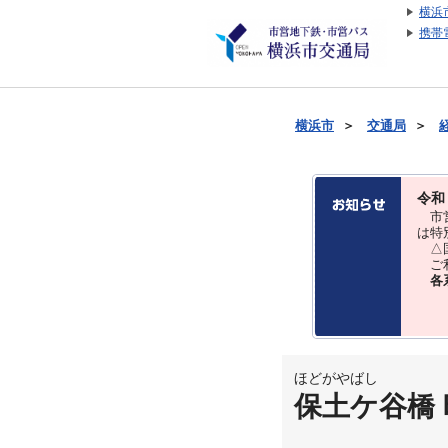
横浜
携帯
横浜市
＞
交通局
＞
令和
市営
は特
△国
ご利
各
ほどがやばし
保土ケ谷橋