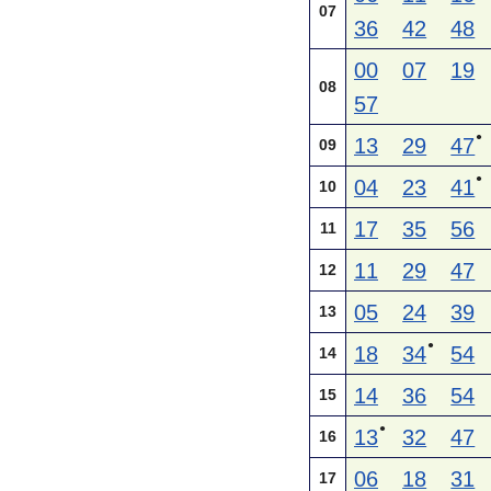
07
36
42
48
00
07
19
08
57
●
13
29
47
09
●
04
23
41
10
17
35
56
11
11
29
47
12
05
24
39
13
●
18
34
54
14
14
36
54
15
●
13
32
47
16
06
18
31
17