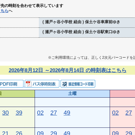
行先の時刻を合わせて表示しています
こちら
へ
( 瀬戸ヶ谷小学校 経由 ) 保土ケ谷車庫前ゆき
( 瀬戸ヶ谷小学校 経由 ) 保土ケ谷駅東口ゆき
※ご利用環境によっては、正しく2次元バーコードを
2026年8月12日 ～2026年8月14日 の時刻表はこちら
日
土曜
30
39
02
27
49
02
27
21
26
09
29
49
09
29