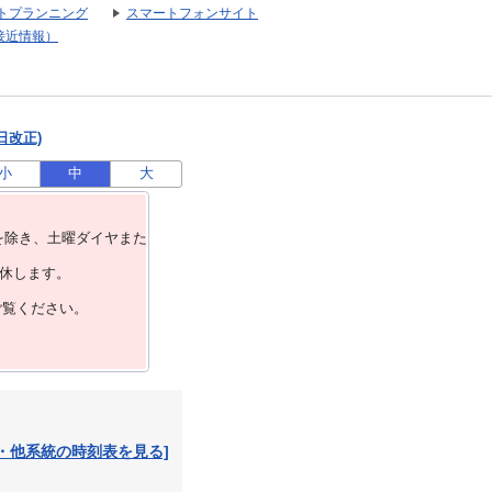
トプランニング
スマートフォンサイト
接近情報）
日改正)
小
中
大
を除き、⼟曜ダイヤまた
運休します。
ご覧ください。
・他系統の時刻表を見る]