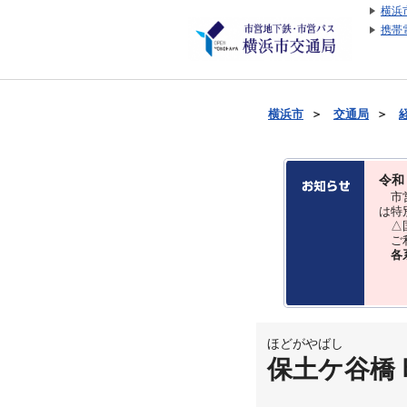
横浜
携帯
横浜市
＞
交通局
＞
令和
市営
は特
△国
ご利
各
ほどがやばし
保土ケ谷橋