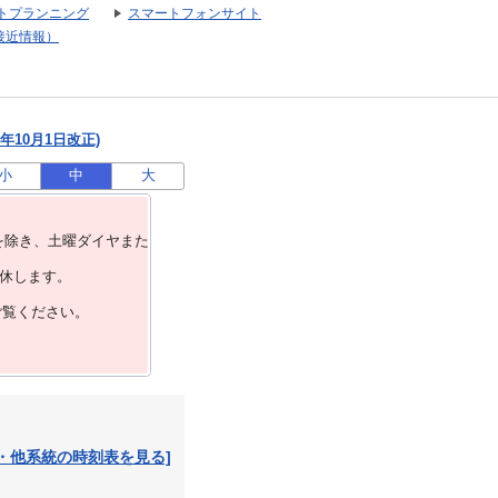
トプランニング
スマートフォンサイト
接近情報）
年10月1日改正)
小
中
大
を除き、⼟曜ダイヤまた
運休します。
ご覧ください。
・他系統の時刻表を見る]