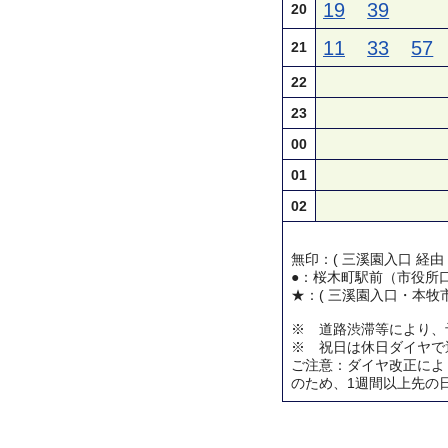
19
39
20
11
33
57
21
22
23
00
01
02
無印：( 三溪園入口 経由
●：桜木町駅前（市役所
★：( 三溪園入口・本牧市
※ 道路渋滞等により、
※ 祝日は休日ダイヤで
ご注意：ダイヤ改正によ
のため、1週間以上先の