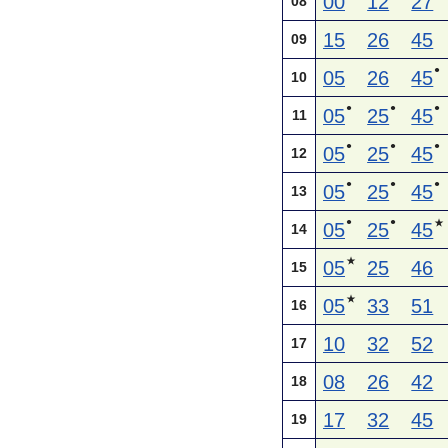
00
12
27
08
15
26
45
09
●
05
26
45
10
●
●
●
05
25
45
11
●
●
●
05
25
45
12
●
●
●
05
25
45
13
●
●
★
05
25
45
14
★
05
25
46
15
★
05
33
51
16
10
32
52
17
08
26
42
18
17
32
45
19