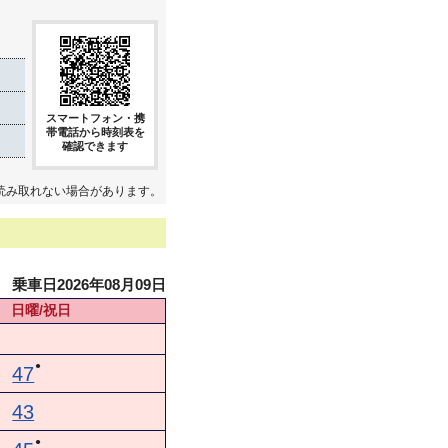
き
スマートフォン・携
帯電話から時刻表を
確認できます
読み取れない場合があります。
乗車日2026年08月09日
日曜/祝日
●
47
43
●