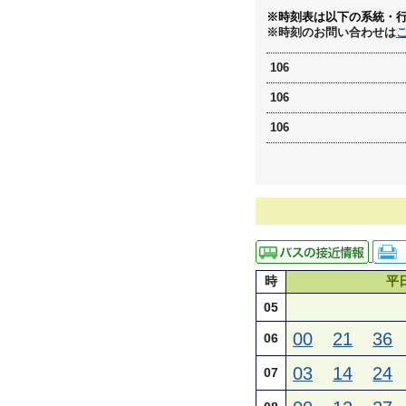
※時刻表は以下の系統・
※時刻のお問い合わせは
106
106
106
時
平
05
00
21
36
06
03
14
24
07