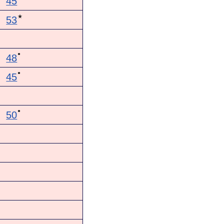
45
★
53
●
48
●
45
●
50