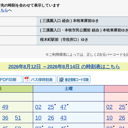
行先の時刻を合わせて表示しています
こちら
へ
( 三溪園入口 経由 ) 本牧車庫前ゆき
( 三溪園入口・本牧市民公園前 経由 ) 本牧車庫前ゆ
桜木町駅前（市役所口）ゆき
※ご利用環境によっては、正しく2次元バーコードを
2026年8月12日 ～2026年8月14日 の時刻表はこちら
日
土曜
●
●
●
49
02
25
47
02
25
36
51
10
26
43
10
26
●
●
●