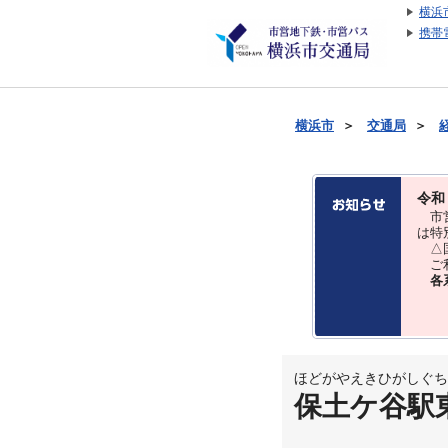
横浜
携帯
横浜市
＞
交通局
＞
令和
市営
は特
△国
ご利
各
ほどがやえきひがしぐち
保土ケ谷駅