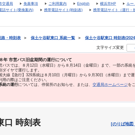
市交通局
免責事項
ご利用案内
English
横浜市HP
ルー
電話サイト(乗換案内)
携帯電話サイト(時刻表)
携帯電話サイト（運行・
経路・時刻表
＞
保土ケ谷駅東口 系統一覧
＞
保土ケ谷駅東口 時刻表(2024
文字サイズ変更
８年 市営バス旧盆期間の運行について
バスでは、８⽉12⽇（水曜日）から８⽉14⽇（金曜日）まで、⼀部の系統
別ダイヤで運⾏します。
大線【急行】329系統は８月10日（月曜日）から９月30日（水曜日）まで
用の際はご注意ください。
系統の運行
については、停留所のお知らせ、または、
交通局ホームページ
を
東口 時刻表
[のりば地図