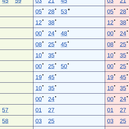
45
59
03
21
45
03
21
●
●
●
●
★
05
28
53
05
28
●
●
●
●
12
38
12
38
●
●
●
●
●
00
24
48
00
24
●
●
●
●
●
08
25
45
08
25
●
●
●
●
10
35
10
35
●
●
●
●
●
00
25
50
00
25
●
●
●
●
19
45
19
45
●
●
●
●
10
35
10
35
●
●
●
●
00
24
00
24
57
01
27
01
27
58
03
25
03
25