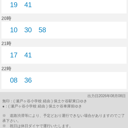
19
41
19分はつ
41分はつ
20時
10
30
58
10分はつ
30分はつ
58分はつ
21時
17
41
17分はつ
41分はつ
22時
08
36
8分はつ
36分はつ
出力日2026年08月08日
無印：( 瀬戸ヶ谷小学校 経由 ) 保土ケ谷駅東口ゆき
●：( 瀬戸ヶ谷小学校 経由 ) 保土ケ谷車庫前ゆき
※ 道路渋滞等により、予定どおり運行できない場合がありますのでご了
承下さい。
※ 祝日は休日ダイヤで運行いたします。