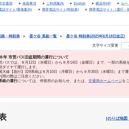
市交通局
免責事項
ご利用案内
English
横浜市HP
ルー
電話サイト(乗換案内)
携帯電話サイト(時刻表)
携帯電話サイト（運行・
経路・時刻表
＞
星ケ谷 系統一覧
＞
星ケ谷 時刻表(2025年8月18日改正)
文字サイズ変更
８年 市営バス旧盆期間の運行について
バスでは、８⽉12⽇（水曜日）から８⽉14⽇（金曜日）まで、⼀部の系統
別ダイヤで運⾏します。
大線【急行】329系統は８月10日（月曜日）から９月30日（水曜日）まで
用の際はご注意ください。
系統の運行
については、停留所のお知らせ、または、
交通局ホームページ
を
表
[のりば地図