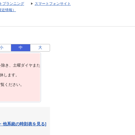
トプランニング
スマートフォンサイト
接近情報）
小
中
大
を除き、⼟曜ダイヤまた
運休します。
ご覧ください。
・他系統の時刻表を見る]