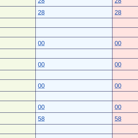
28
28
28
28
00
00
00
00
00
00
00
00
58
58