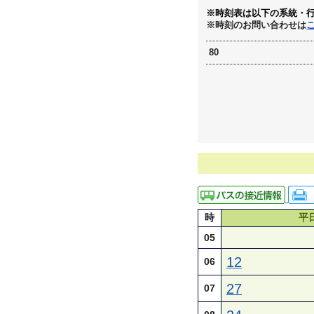
※時刻表は以下の系統・
※時刻のお問い合わせは
80
時
平
05
12
06
27
07