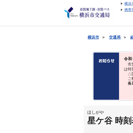
横浜
携帯
横浜市
＞
交通局
＞
令和
市営
は特
△国
ご利
各
ほしがや
星ケ谷 時刻