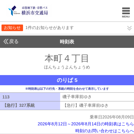
お知らせ
1件のお知らせがあります
戻る
時刻表
本町４丁目
ほんちょ
ほんちょうよんちょうめ
のりば 5
※時刻表は以下の行先・系統の時刻を合わせて表示しています
磯子車庫前ゆき
磯子車庫前ゆき
113
113
【急行】327系統
【急行】327系統
【急行】磯子車庫前ゆき
【急行】磯子
乗車日2026年08月09日
2026年8月12日～2026年8月14日の時刻表はこちら
時刻のお問い合わせはこちらへ