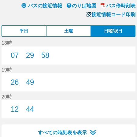
バスの接近情報
のりば地図
バス停時刻表
接近情報コード印刷
平日
土曜
日曜/祝日
18時
07
29
58
7分はつ
29分はつ
58分はつ
19時
26
49
26分はつ
49分はつ
20時
12
44
12分はつ
44分はつ
すべての時刻表を表示