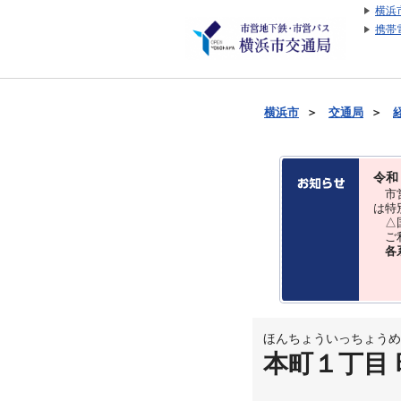
横浜
携帯
横浜市
＞
交通局
＞
令和
市営
は特
△国
ご利
各
ほんちょういっちょうめ
本町１丁目