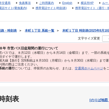
市交通局
免責事項
ご利用案内
English
横浜市HP
ルー
電話サイト(乗換案内)
携帯電話サイト(時刻表)
携帯電話サイト（運行・
経路・時刻表
＞
本町１丁目 系統一覧
＞
本町１丁目 時刻表(2025年8月18
文字サイズ変更
８年 市営バス旧盆期間の運行について
バスでは、８⽉12⽇（水曜日）から８⽉14⽇（金曜日）まで、⼀部の系統
別ダイヤで運⾏します。
大線【急行】329系統は８月10日（月曜日）から９月30日（水曜日）まで
用の際はご注意ください。
系統の運行
については、停留所のお知らせ、または、
交通局ホームページ
を
 時刻表
[のりば地図