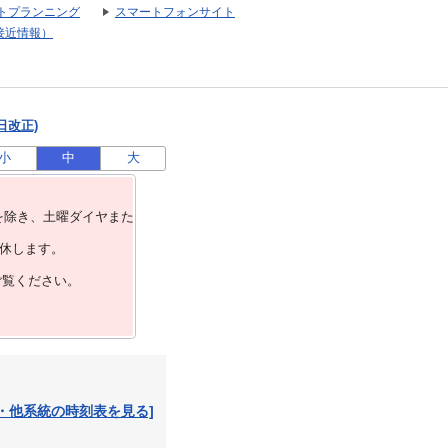
トプランニング
スマートフォンサイト
接近情報）
日改正)
小
中
大
を除き、⼟曜ダイヤまた
運休します。
ご覧ください。
・他系統の時刻表を見る]