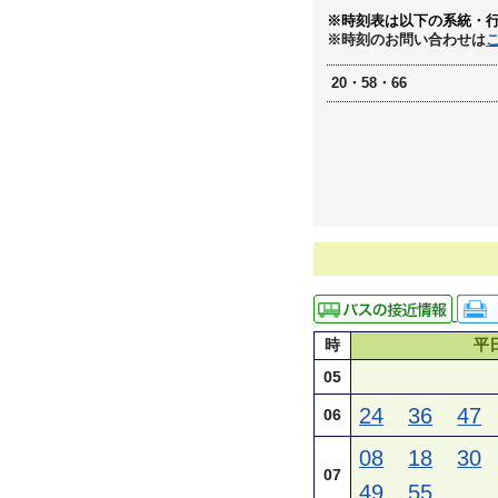
※時刻表は以下の系統・
※時刻のお問い合わせは
20・58・66
時
平
05
24
36
47
06
08
18
30
07
49
55