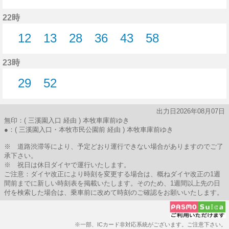
1分はつ
4分はつ
20分はつ
21分はつ
29分はつ
44分はつ
50分はつ
59分
22時
12
13
28
36
43
58
12分はつ
13分はつ
28分はつ
36分はつ
43分はつ
58分はつ
23時
29
52
29分はつ
52分はつ
出力日2026年08月07日
無印：( 三溪園入口 経由 ) 本牧車庫前ゆき
●：( 三溪園入口・本牧市民公園前 経由 ) 本牧車庫前ゆき
※ 道路渋滞等により、予定どおり運行できない場合がありますのでご了
承下さい。
※ 祝日は休日ダイヤで運行いたします。
ご注意：ダイヤ改正により時刻を変更する場合は、概ねダイヤ改正の1週
間前までに新しい時刻表を掲載いたします。そのため、1週間以上先の日
付を検索した場合は、乗車前に改めて時刻のご確認をお願いいたします。
※一部、ICカード非対応系統がございます。ご注意下さい。