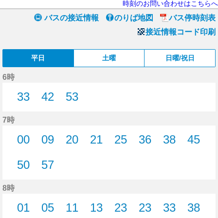
時刻のお問い合わせはこちらへ
バスの接近情報
のりば地図
バス停時刻表
接近情報コード印刷
平日
土曜
日曜/祝日
6時
33
42
53
33分はつ
42分はつ
53分はつ
7時
00
09
20
21
25
36
38
45
0分はつ
9分はつ
20分はつ
21分はつ
25分はつ
36分はつ
38分はつ
45分
50
57
50分はつ
57分はつ
8時
01
05
11
13
23
23
33
38