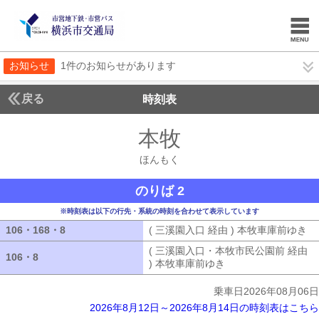
お知らせ
1件のお知らせがあります
戻る
時刻表
本牧
ほんもく
ほんもく
のりば 2
※時刻表は以下の行先・系統の時刻を合わせて表示しています
106・168・8
106・168・8
( 三溪園入口 経由 ) 本牧車庫前ゆき
(
( 三溪園入口・本牧市民公園前 経由
106・8
106・8
) 本牧車庫前ゆき
( 三溪園入口・本牧市
乗車日2026年08月06日
2026年8月12日～2026年8月14日の時刻表はこちら