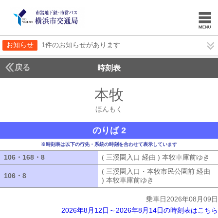
お知らせ
1件のお知らせがあります
戻る
時刻表
本牧
ほんもく
ほんもく
のりば 2
※時刻表は以下の行先・系統の時刻を合わせて表示しています
106・168・8
106・168・8
( 三溪園入口 経由 ) 本牧車庫前ゆき
(
( 三溪園入口・本牧市民公園前 経由
106・8
106・8
) 本牧車庫前ゆき
( 三溪園入口・本牧市
乗車日2026年08月09日
2026年8月12日～2026年8月14日の時刻表はこちら