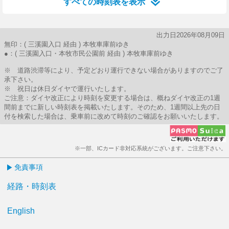
すべての時刻表を表示
出力日2026年08月09日
無印：( 三溪園入口 経由 ) 本牧車庫前ゆき
●：( 三溪園入口・本牧市民公園前 経由 ) 本牧車庫前ゆき
※ 道路渋滞等により、予定どおり運行できない場合がありますのでご了
承下さい。
※ 祝日は休日ダイヤで運行いたします。
ご注意：ダイヤ改正により時刻を変更する場合は、概ねダイヤ改正の1週
間前までに新しい時刻表を掲載いたします。そのため、1週間以上先の日
付を検索した場合は、乗車前に改めて時刻のご確認をお願いいたします。
※一部、ICカード非対応系統がございます。ご注意下さい。
免責事項
経路・時刻表
English