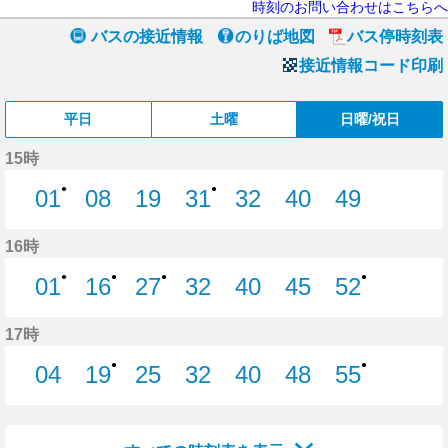
時刻のお問い合わせはこちらへ
バスの接近情報
のりば地図
バス停時刻表
接近情報コード印刷
平日
土曜
日曜/祝日
15時
●
●
01
08
19
31
32
40
49
1分はつ
8分はつ
19分はつ
31分はつ
32分はつ
40分はつ
49分はつ
16時
●
●
●
●
01
16
27
32
40
45
52
1分はつ
16分はつ
27分はつ
32分はつ
40分はつ
45分はつ
52分はつ
17時
●
●
04
19
25
32
40
48
55
4分はつ
19分はつ
25分はつ
32分はつ
40分はつ
48分はつ
55分はつ