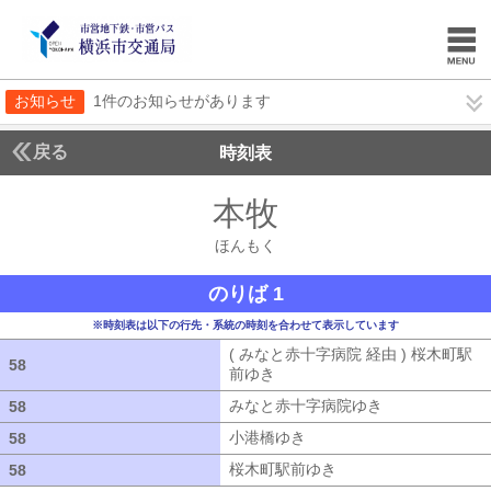
お知らせ
1件のお知らせがあります
戻る
時刻表
本牧
ほんもく
ほんもく
のりば 1
※時刻表は以下の行先・系統の時刻を合わせて表示しています
( みなと赤十字病院 経由 ) 桜木町駅
58
58
前ゆき
( みなと赤十字病院 経由 ) 桜
みなと赤十字病院ゆき
みなと赤十字病
58
58
小港橋ゆき
小港橋ゆき
58
58
桜木町駅前ゆき
桜木町駅前ゆき
58
58