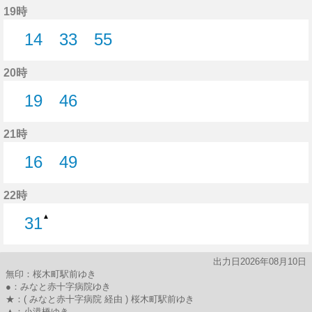
19時
14
33
55
14分はつ
33分はつ
55分はつ
20時
19
46
19分はつ
46分はつ
21時
16
49
16分はつ
49分はつ
22時
▲
31
31分はつ
出力日2026年08月10日
無印：桜木町駅前ゆき
●：みなと赤十字病院ゆき
★：( みなと赤十字病院 経由 ) 桜木町駅前ゆき
▲：小港橋ゆき