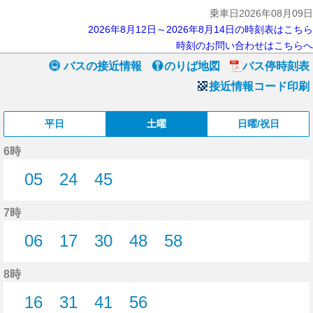
乗車日2026年08月09日
2026年8月12日～2026年8月14日の時刻表はこちら
時刻のお問い合わせはこちらへ
バスの接近情報
のりば地図
バス停時刻表
接近情報コード印刷
平日
土曜
日曜/祝日
6時
05
24
45
5分はつ
24分はつ
45分はつ
7時
06
17
30
48
58
6分はつ
17分はつ
30分はつ
48分はつ
58分はつ
8時
16
31
41
56