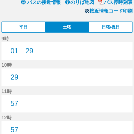
バスの接近情報
のりば地図
バス停時刻表
接近情報コード印刷
平日
土曜
日曜/祝日
9時
01
29
1分はつ
29分はつ
10時
29
29分はつ
11時
57
57分はつ
12時
57