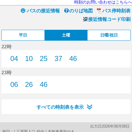
時刻のお問い合わせはこちらへ
バスの接近情報
のりば地図
バス停時刻表
接近情報コード印刷
平日
土曜
日曜/祝日
22時
04
10
25
37
46
4分はつ
10分はつ
25分はつ
37分はつ
46分はつ
23時
06
26
46
6分はつ
26分はつ
46分はつ
すべての時刻表を表示
出力日2026年08月08日
無印：( 三溪園入口 経由 ) 本牧車庫前ゆき