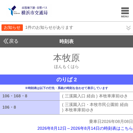
お知らせ
1件のお知らせがあります
戻る
時刻表
本牧原
ほんもくは
ほんもくはら
のりば 2
※時刻表は以下の行先・系統の時刻を合わせて表示しています
106・168・8
106・168・8
( 三溪園入口 経由 ) 本牧車庫前ゆき
(
( 三溪園入口・本牧市民公園前 経由
106・8
106・8
) 本牧車庫前ゆき
( 三溪園入口・本牧市
乗車日2026年08月08日
2026年8月12日～2026年8月14日の時刻表はこちら