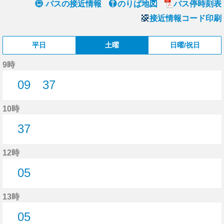
バスの接近情報
のりば地図
バス停時刻表
接近情報コード印刷
平日
土曜
日曜/祝日
9時
09
37
9分はつ
37分はつ
10時
37
37分はつ
12時
05
5分はつ
13時
05