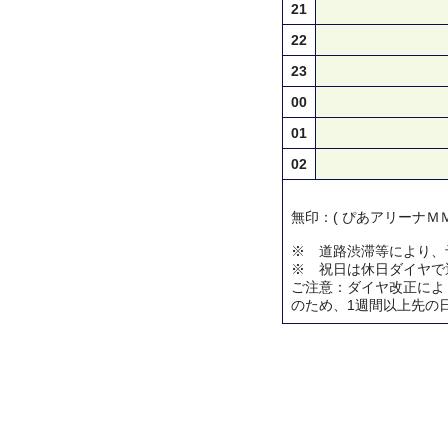
21
22
23
00
01
02
無印：( ぴあアリーナＭＭ
※ 道路渋滞等により、
※ 祝日は休日ダイヤで
ご注意：ダイヤ改正によ
のため、1週間以上先の