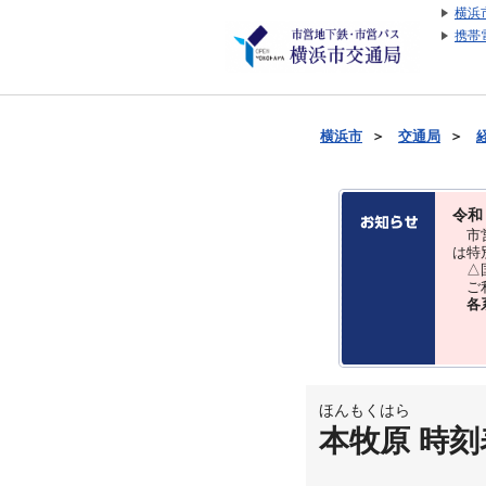
横浜
携帯
横浜市
＞
交通局
＞
令和
市営
は特
△国
ご利
各
ほんもくはら
本牧原 時刻