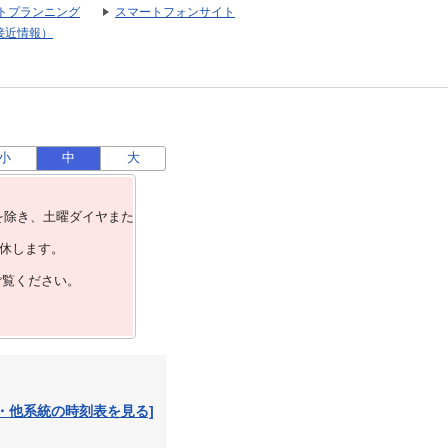
トプランニング
スマートフォンサイト
接近情報）
小
中
大
を除き、⼟曜ダイヤまた
運休します。
ご覧ください。
・他系統の時刻表を見る]