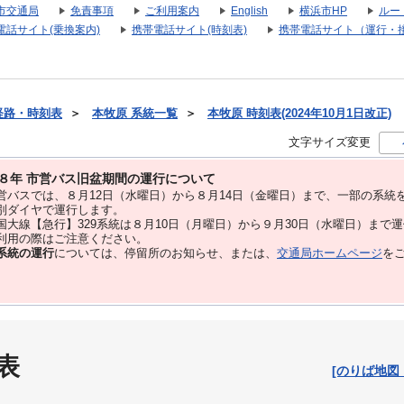
市交通局
免責事項
ご利用案内
English
横浜市HP
ルー
電話サイト(乗換案内)
携帯電話サイト(時刻表)
携帯電話サイト（運行・
経路・時刻表
＞
本牧原 系統一覧
＞
本牧原 時刻表(2024年10月1日改正)
文字サイズ変更
８年 市営バス旧盆期間の運行について
バスでは、８⽉12⽇（水曜日）から８⽉14⽇（金曜日）まで、⼀部の系統
別ダイヤで運⾏します。
大線【急行】329系統は８月10日（月曜日）から９月30日（水曜日）まで
用の際はご注意ください。
系統の運行
については、停留所のお知らせ、または、
交通局ホームページ
を
表
[のりば地図