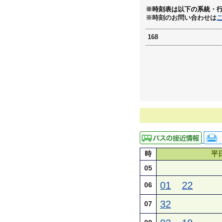
※時刻表は以下の系統・
※時刻のお問い合わせは
168
時
平
05
01
22
06
32
07