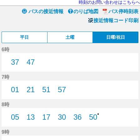
時刻のお問い合わせはこちらへ
バスの接近情報
のりば地図
バス停時刻表
接近情報コード印刷
平日
土曜
日曜/祝日
6時
37
47
37分はつ
47分はつ
7時
01
21
51
57
1分はつ
21分はつ
51分はつ
57分はつ
8時
●
05
13
17
30
36
50
5分はつ
13分はつ
17分はつ
30分はつ
36分はつ
50分はつ
9時