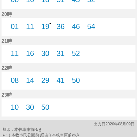
8分はつ
16分はつ
18分はつ
31分はつ
45分はつ
52分はつ
20時
●
01
11
19
36
46
54
1分はつ
11分はつ
19分はつ
36分はつ
46分はつ
54分はつ
21時
11
16
30
31
52
11分はつ
16分はつ
30分はつ
31分はつ
52分はつ
22時
08
14
29
41
50
8分はつ
14分はつ
29分はつ
41分はつ
50分はつ
23時
10
30
50
10分はつ
30分はつ
50分はつ
出力日2026年08月09日
無印：本牧車庫前ゆき
●：( 本牧市民公園前 経由 ) 本牧車庫前ゆき