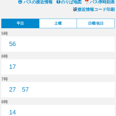
バスの接近情報
のりば地図
バス停時刻表
接近情報コード印刷
平日
土曜
日曜/祝日
5時
56
56分はつ
6時
17
17分はつ
7時
27
57
27分はつ
57分はつ
8時
14