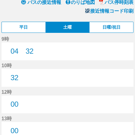
バスの接近情報
のりば地図
バス停時刻表
接近情報コード印刷
平日
土曜
日曜/祝日
9時
04
32
4分はつ
32分はつ
10時
32
32分はつ
12時
00
0分はつ
13時
00